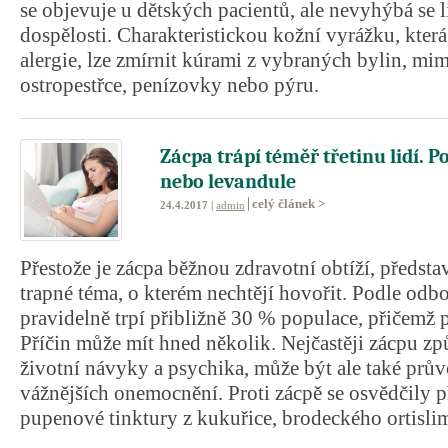
se objevuje u dětských pacientů, ale nevyhýbá se 
dospělosti. Charakteristickou kožní vyrážku, která
alergie, lze zmírnit kúrami z vybraných bylin, mim
ostropestřce, penízovky nebo pýru.
Zácpa trápí téměř třetinu lidí.
nebo levandule
celý článek >
24.4.2017 |
admin
Přestože je zácpa běžnou zdravotní obtíží, předst
trapné téma, o kterém nechtějí hovořit. Podle odbo
pravidelně trpí přibližně 30 % populace, přičemž 
Příčin může mít hned několik. Nejčastěji zácpu z
životní návyky a psychika, může být ale také pr
vážnějších onemocnění. Proti zácpě se osvědčily 
pupenové tinktury z kukuřice, brodeckého ortislim