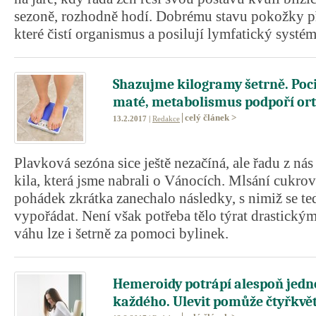
sezoně, rozhodně hodí. Dobrému stavu pokožky př
které čistí organismus a posilují lymfatický systém
Shazujme kilogramy šetrně. Poci
maté, metabolismus podpoří ort
celý článek >
13.2.2017 |
Redakce
Plavková sezóna sice ještě nezačíná, ale řadu z nás
kila, která jsme nabrali o Vánocích. Mlsání cukrov
pohádek zkrátka zanechalo následky, s nimiž se t
vypořádat. Není však potřeba tělo týrat drastickým
váhu lze i šetrně za pomoci bylinek.
Hemeroidy potrápí alespoň jedno
každého. Ulevit pomůže čtyřkvě