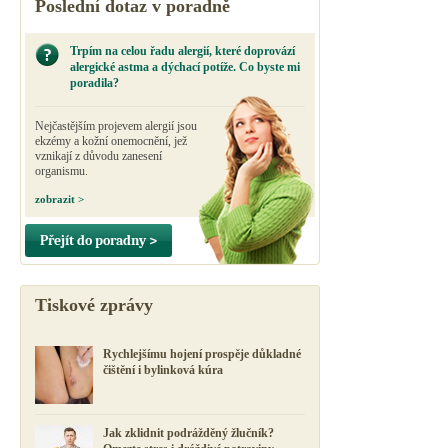
Poslední dotaz v poradně
Trpím na celou řadu alergií, které doprovází
alergické astma a dýchací potíže. Co byste mi
poradila?
Nejčastějším projevem alergií jsou
ekzémy a kožní onemocnění, jež
vznikají z důvodu zanesení
organismu.
zobrazit >
Přejít do poradny >
Tiskové zprávy
Rychlejšímu hojení prospěje důkladné
čištění i bylinková kúra
Jak zklidnit podrážděný žlučník?