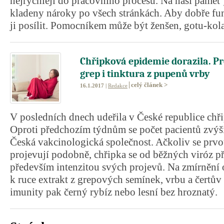
nejrychleji do pracovního procesu. Na naši paměť
kladeny nároky po všech stránkách. Aby dobře fun
ji posílit. Pomocníkem může být ženšen, gotu-kola 
Chřipková epidemie dorazila. P
grep i tinktura z pupenů vrby
celý článek >
16.1.2017 |
Redakce
V posledních dnech udeřila v České republice chř
Oproti předchozím týdnům se počet pacientů zvýšil
Česká vakcinologická společnost. Ačkoliv se prvo
projevují podobně, chřipka se od běžných viróz pře
především intenzitou svých projevů. Na zmírnění o
k ruce extrakt z grepových semínek, vrbu a čertův 
imunity pak černý rybíz nebo lesní bez hroznatý.