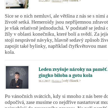
celý článek >
13.2.2017 |
Redakce
Sice se o nich nemluví, ale většina z nás se s nimi
životě setká. Hemeroidy jsou nepříjemnou zdravotní
je však relativně jednoduchá. V podstatě se jedná o
žíly v oblasti konečníku, které bolí a svědí. Za j
stojí nesprávné návyky, hlavně sedavý způsob živo
zapojit také bylinky, například čtyřkvětovou mast
kola.
Leden zvyšuje nároky na paměť. P
gingko biloba a gotu kola
celý článek >
16.1.2017 |
Redakce
Po vánočních svátcích, kdy si mnoho z nás bere d
odpočívá, zase musíme co nejdříve nastartovat moz