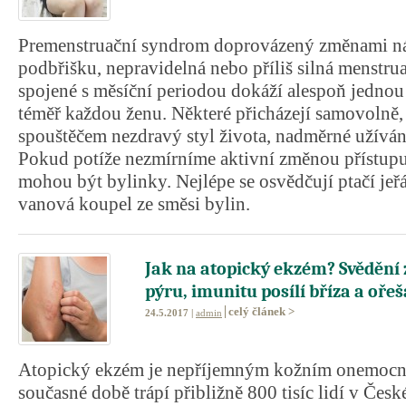
Premenstruační syndrom doprovázený změnami nál
podbřišku, nepravidelná nebo příliš silná menstru
spojené s měsíční periodou dokáží alespoň jednou 
téměř každou ženu. Některé přicházejí samovolně, j
spouštěčem nezdravý styl života, nadměrné užívání
Pokud potíže nezmírníme aktivní změnou přístu
mohou být bylinky. Nejlépe se osvědčují ptačí jeřá
vanová koupel ze směsi bylin.
Jak na atopický ekzém? Svědění 
pýru, imunitu posílí bříza a oře
celý článek >
24.5.2017 |
admin
Atopický ekzém je nepříjemným kožním onemocně
současné době trápí přibližně 800 tisíc lidí v České