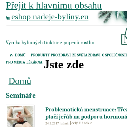
Přejít k hlavnímu obsahu
eshop nadeje-byliny.eu
Výroba bylinných tinktur z pupenů rostlin
DOMŮ
PRODUKTY PRO ZDRAVI
ZE SVĚTA ZDRAVÍ
O SPOLEČNOST
Jste zde
PRO MÉDIA
LÉKÁRNA
Domů
Semináře
Problematická menstruace: Třez
ptačí jeřáb na podporu hormon
celý článek >
24.5.2017 |
admin