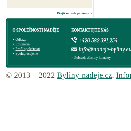
Přejít na web partnera >
O SPOLEČNOSTI NADĚJE
KONTAKTUJTE NÁS
+420 582 391 254
Odkazy
Pro média
info@nadeje-byliny.e
Profil společnosti
Spolupracujeme
Zobrazit všechny kontakty
© 2013 – 2022
Byliny-nadeje.cz
.
Info