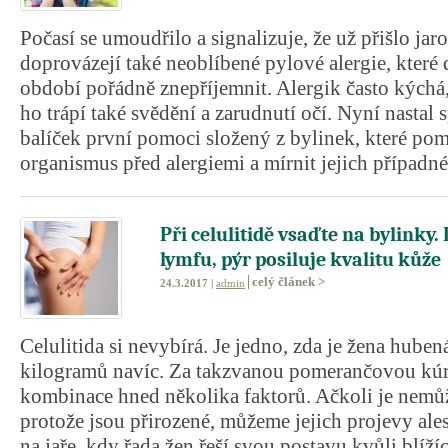
Počasí se umoudřilo a signalizuje, že už přišlo jar
doprovázejí také neoblíbené pylové alergie, které
období pořádně znepříjemnit. Alergik často kých
ho trápí také svědění a zarudnutí očí. Nyní nastal s
balíček první pomoci složený z bylinek, které pom
organismus před alergiemi a mírnit jejich případné
Při celulitidě vsaďte na bylinky. 
lymfu, pýr posiluje kvalitu kůže
celý článek >
24.3.2017 |
admin
Celulitida si nevybírá. Je jedno, zda je žena hube
kilogramů navíc. Za takzvanou pomerančovou kúr
kombinace hned několika faktorů. Ačkoli je nemůž
protože jsou přirozené, můžeme jejich projevy ale
na jaře, kdy řada žen řeší svou postavu kvůli blíží