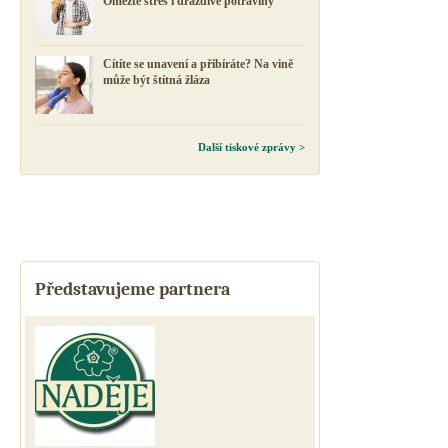
Omezte stres i dráždivé potraviny
Cítíte se unavení a přibíráte? Na vině
může být štítná žláza
Další tiskové zprávy >
Představujeme partnera