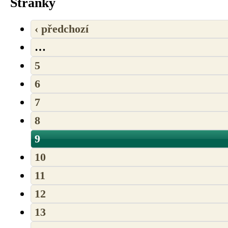
Stránky
‹ předchozí
…
5
6
7
8
9
10
11
12
13