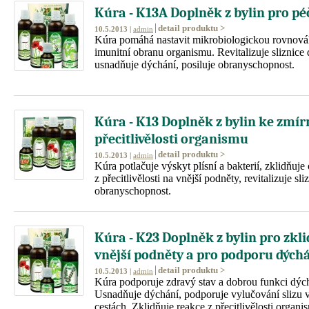
Kúra - K13A Doplněk z bylin pro péč
detail produktu >
10.5.2013 |
admin
Kúra pomáhá nastavit mikrobiologickou rovnováhu
imunitní obranu organismu. Revitalizuje sliznice 
usnadňuje dýchání, posiluje obranyschopnost.
Kúra - K13 Doplněk z bylin ke zmír
přecitlivělosti organismu
detail produktu >
10.5.2013 |
admin
Kúra potlačuje výskyt plísní a bakterií, zklidňuje
z přecitlivělosti na vnější podněty, revitalizuje sli
obranyschopnost.
Kúra - K23 Doplněk z bylin pro zkl
vnější podněty a pro podporu dých
detail produktu >
10.5.2013 |
admin
Kúra podporuje zdravý stav a dobrou funkci dýc
Usnadňuje dýchání, podporuje vylučování slizu 
cestách. Zklidňuje reakce z přecitlivělosti organ