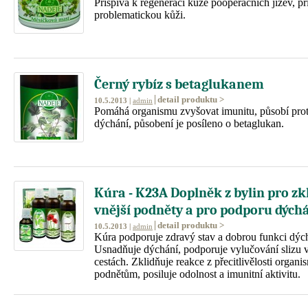
Přispívá k regeneraci kůže pooperačních jizev, př
problematickou kůži.
Černý rybíz s betaglukanem
detail produktu >
10.5.2013 |
admin
Pomáhá organismu zvyšovat imunitu, působí proti
dýchání, působení je posíleno o betaglukan.
Kúra - K23A Doplněk z bylin pro zk
vnější podněty a pro podporu dých
detail produktu >
10.5.2013 |
admin
Kúra podporuje zdravý stav a dobrou funkci dýc
Usnadňuje dýchání, podporuje vylučování slizu 
cestách. Zklidňuje reakce z přecitlivělosti organ
podnětům, posiluje odolnost a imunitní aktivitu.