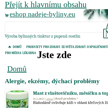
Přejít k hlavnímu obsahu
eshop nadeje-byliny.eu
Výroba bylinných tinktur z pupenů rostlin
DOMŮ
PRODUKTY PRO ZDRAVI
ZE SVĚTA ZDRAVÍ
O SPOLEČNOST
Jste zde
PRO MÉDIA
LÉKÁRNA
Domů
Alergie, ekzémy, dýchací problémy
Mast z vlaštovičníku, měsíčku a to
detail produktu >
11.5.2013 |
admin
Blahodárně ovlivňuje kůži v oblasti křečových žil