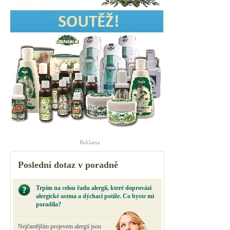
Reklama
Poslední dotaz v poradně
Trpím na celou řadu alergií, které doprovází
alergické astma a dýchací potíže. Co byste mi
poradila?
Nejčastějším projevem alergií jsou