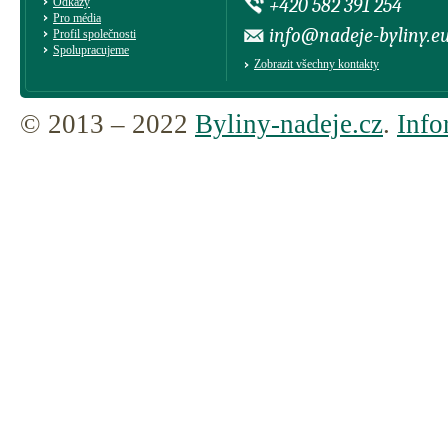
+420 582 391 254
Odkazy
Pro média
info@nadeje-byliny.e
Profil společnosti
Spolupracujeme
Zobrazit všechny kontakty
© 2013 – 2022
Byliny-nadeje.cz
.
Info