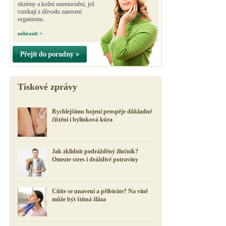
ekzémy a kožní onemocnění, jež
vznikají z důvodu zanesení
organismu.
zobrazit >
Přejít do poradny >
Tiskové zprávy
Rychlejšímu hojení prospěje důkladné
čištění i bylinková kúra
Jak zklidnit podrážděný žlučník?
Omezte stres i dráždivé potraviny
Cítíte se unavení a přibíráte? Na vině
může být štítná žláza