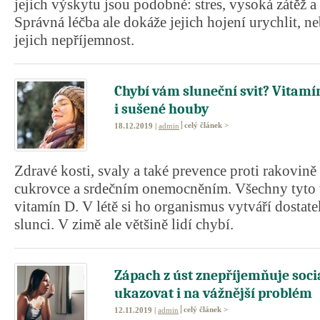
jejich výskytu jsou podobné: stres, vysoká zátěž a
Správná léčba ale dokáže jejich hojení urychlit, n
jejich nepříjemnost.
Chybí vám sluneční svit? Vitamí
i sušené houby
celý článek >
18.12.2019 |
admin
Zdravé kosti, svaly a také prevence proti rakovině 
cukrovce a srdečním onemocněním. Všechny tyto 
vitamín D. V létě si ho organismus vytváří dostate
slunci. V zimě ale většině lidí chybí.
Zápach z úst znepříjemňuje sociá
ukazovat i na vážnější problém
celý článek >
12.11.2019 |
admin