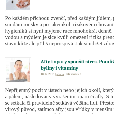
Po každém příchodu zvenčí, před každým jídlem, 
sundání roušky a po jakémkoli rizikovém chování
hygieniků si nyní myjeme ruce mnohokrát denně. 
vodou a mýdlem je sice kvůli omezení rizika přen
stavu kůže ale příliš neprospívá. Jak si udržet zdra
Afty i opary spouští stres. Pomů
byliny i vitamíny
celý článek >
18.12.2019 |
admin
Nepříjemný pocit v ústech nebo jejich okolí, kter
a pálení, následovaný vyrašením oparu či afty. S t
se setkala či pravidelně setkává většina lidí. Přest
virový původ, zatímco afty jsou vřídky v menším 