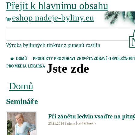
Přejít k hlavnímu obsahu
eshop nadeje-byliny.eu
Výroba bylinných tinktur z pupenů rostlin
DOMŮ
PRODUKTY PRO ZDRAVI
ZE SVĚTA ZDRAVÍ
O SPOLEČNOST
Jste zde
PRO MÉDIA
LÉKÁRNA
Domů
Semináře
Při zánětu ledvin vsaďte na pit
celý článek >
23.11.2020 |
admin