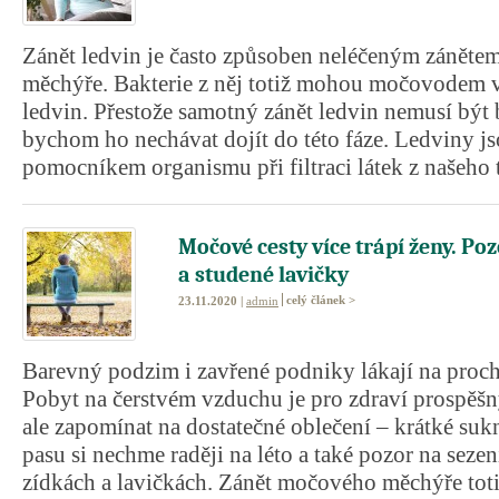
Zánět ledvin je často způsoben neléčeným zánět
měchýře. Bakterie z něj totiž mohou močovodem v
ledvin. Přestože samotný zánět ledvin nemusí být 
bychom ho nechávat dojít do této fáze. Ledviny j
pomocníkem organismu při filtraci látek z našeho t
Močové cesty více trápí ženy. Po
a studené lavičky
celý článek >
23.11.2020 |
admin
Barevný podzim i zavřené podniky lákají na proch
Pobyt na čerstvém vzduchu je pro zdraví prospě
ale zapomínat na dostatečné oblečení – krátké suk
pasu si nechme raději na léto a také pozor na seze
zídkách a lavičkách. Zánět močového měchýře toti