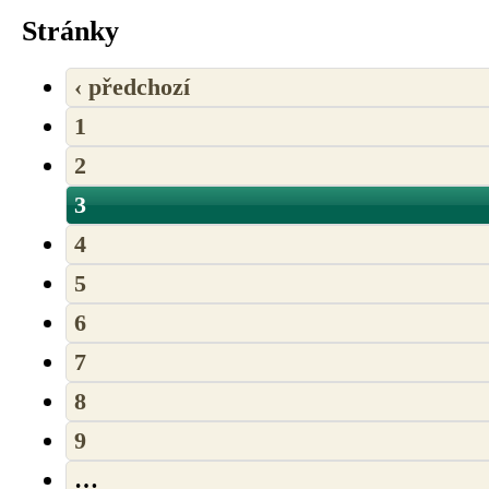
Stránky
‹ předchozí
1
2
3
4
5
6
7
8
9
…