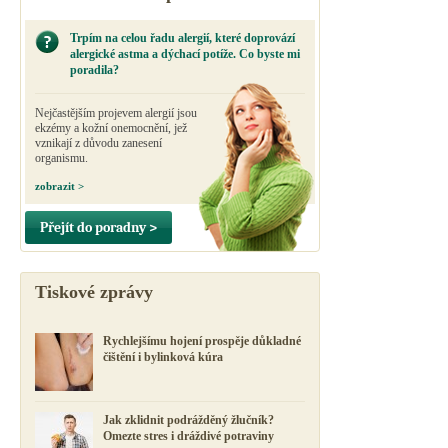
Trpím na celou řadu alergií, které doprovází
alergické astma a dýchací potíže. Co byste mi
poradila?
Nejčastějším projevem alergií jsou
ekzémy a kožní onemocnění, jež
vznikají z důvodu zanesení
organismu.
zobrazit >
Přejít do poradny >
Tiskové zprávy
Rychlejšímu hojení prospěje důkladné
čištění i bylinková kúra
Jak zklidnit podrážděný žlučník?
Omezte stres i dráždivé potraviny