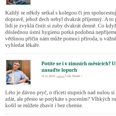
Každý se někdy setkal s kolegou či jen spolucest
dopravě, jehož dech nebyl dvakrát příjemný. A to p
lidí je zvyklá čistit si zuby dvakrát denně. Co když
důslednou ústní hygienu potká podobná nepříjemn
většinou příčin nám může pomoci příroda, u vážněj
vyhledat lékaře.
Potíte se i v zimních měsících? U
nasaďte lopuch
celý článek >
11.11.2019 |
admin
Léto je dávno pryč, o třiceti stupních nad nulou si
zdát, ale přesto se potýkáte s pocením? Vlhkých 
košil se můžete zbavit i bez chemie.