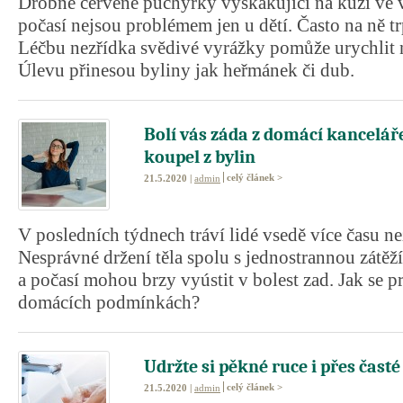
Drobné červené puchýřky vyskakující na kůži ve 
počasí nejsou problémem jen u dětí. Často na ně tr
Léčbu nezřídka svědivé vyrážky pomůže urychlit 
Úlevu přinesou byliny jak heřmánek či dub.
Bolí vás záda z domácí kancelář
koupel z bylin
celý článek >
21.5.2020 |
admin
V posledních týdnech tráví lidé vsedě více času ne
Nesprávné držení těla spolu s jednostrannou zátěží
a počasí mohou brzy vyústit v bolest zad. Jak se pr
domácích podmínkách?
Udržte si pěkné ruce i přes časté
celý článek >
21.5.2020 |
admin