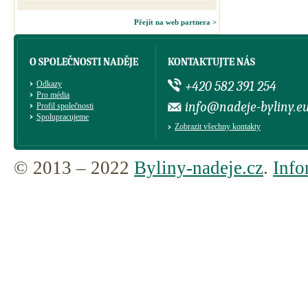
Přejít na web partnera >
O SPOLEČNOSTI NADĚJE
KONTAKTUJTE NÁS
+420 582 391 254
Odkazy
Pro média
info@nadeje-byliny.e
Profil společnosti
Spolupracujeme
Zobrazit všechny kontakty
© 2013 – 2022
Byliny-nadeje.cz
.
Info