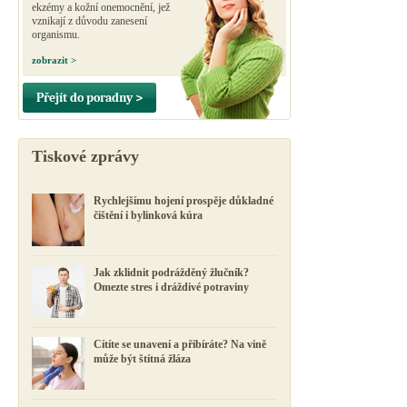
ekzémy a kožní onemocnění, jež
vznikají z důvodu zanesení
organismu.
zobrazit >
Přejít do poradny >
Tiskové zprávy
Rychlejšímu hojení prospěje důkladné
čištění i bylinková kúra
Jak zklidnit podrážděný žlučník?
Omezte stres i dráždivé potraviny
Cítíte se unavení a přibíráte? Na vině
může být štítná žláza