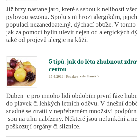
Již brzy nastane jaro, které s sebou k nelibosti vše
pylovou sezónu. Spolu s ní hrozí alergikům, jejich
populaci nezanedbatelný, dýchací obtíže. V tomto
jak za pomoci bylin ulevit nejen od alergických dý
také od projevů alergie na kůži.
5 tipů, jak do léta zhubnout zdr
cestou
celý článek >
15.4.2013 |
Redakce
Duben je pro mnoho lidí obdobím první fáze hubnu
do plavek či lehkých letních oděvů. V dnešní době
snadné se ztratit v nepřeberném množství podpůrn
jsou na trhu nabízeny. Některé jsou nefunkční a ne
poškozují orgány či sliznice.