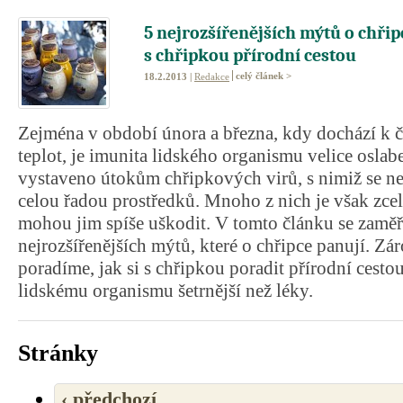
5 nejrozšířenějších mýtů o chřip
s chřipkou přírodní cestou
celý článek >
18.2.2013 |
Redakce
Zejména v období února a března, kdy dochází k
teplot, je imunita lidského organismu velice oslab
vystaveno útokům chřipkových virů, s nimiž se n
celou řadou prostředků. Mnoho z nich je však zce
mohou jim spíše uškodit. V tomto článku se zaměř
nejrozšířenějších mýtů, které o chřipce panují. Z
poradíme, jak si s chřipkou poradit přírodní cestou,
lidskému organismu šetrnější než léky.
Stránky
‹ předchozí