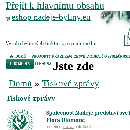
Přejít k hlavnímu obsahu
eshop nadeje-byliny.eu
Výroba bylinných tinktur z pupenů rostlin
DOMŮ
PRODUKTY PRO ZDRAVI
ZE SVĚTA ZDRAVÍ
O SPOLEČNOST
Jste zde
PRO MÉDIA
LÉKÁRNA
»
Domů
Tiskové zprávy
Tiskové zprávy
Společnost Naděje představí své 
Flora Olomouc
celý článek >
14.8.2013 |
Redakce