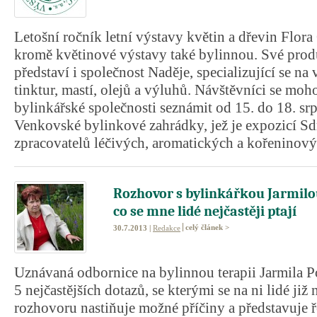
Letošní ročník letní výstavy květin a dřevin Flo
kromě květinové výstavy také bylinnou. Své prod
představí i společnost Naděje, specializující se n
tinktur, mastí, olejů a výluhů. Návštěvníci se mo
bylinkářské společnosti seznámit od 15. do 18. sr
Venkovské bylinkové zahrádky, jež je expozicí Sdr
zpracovatelů léčivých, aromatických a kořeninovýc
Rozhovor s bylinkářkou Jarmil
co se mne lidé nejčastěji ptají
celý článek >
30.7.2013 |
Redakce
Uznávaná odbornice na bylinnou terapii Jarmila 
5 nejčastějších dotazů, se kterými se na ni lidé již 
rozhovoru nastiňuje možné příčiny a představuje ř