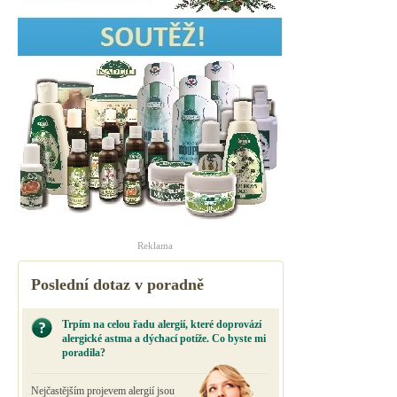
Reklama
Poslední dotaz v poradně
Trpím na celou řadu alergií, které doprovází
alergické astma a dýchací potíže. Co byste mi
poradila?
Nejčastějším projevem alergií jsou