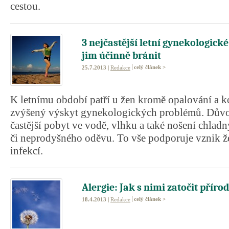
cestou.
3 nejčastější letní gynekologick
jim účinně bránit
celý článek >
25.7.2013 |
Redakce
K letnímu období patří u žen kromě opalování a k
zvýšený výskyt gynekologických problémů. Dův
častější pobyt ve vodě, vlhku a také nošení chla
či neprodyšného oděvu. To vše podporuje vznik ž
infekcí.
Alergie: Jak s nimi zatočit příro
celý článek >
18.4.2013 |
Redakce