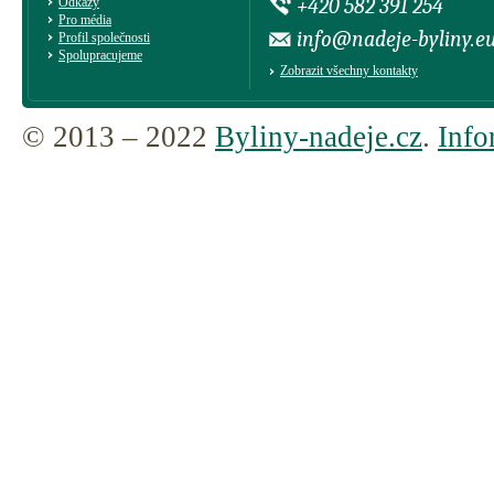
+420 582 391 254
Odkazy
Pro média
info@nadeje-byliny.e
Profil společnosti
Spolupracujeme
Zobrazit všechny kontakty
© 2013 – 2022
Byliny-nadeje.cz
.
Info