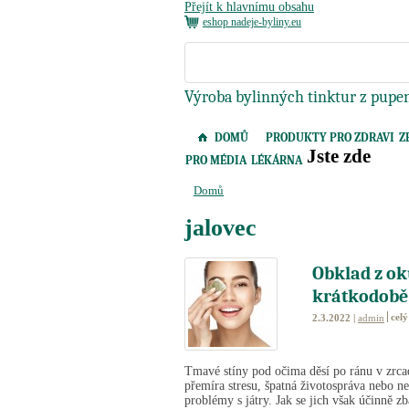
Přejít k hlavnímu obsahu
eshop nadeje-byliny.eu
Výroba bylinných tinktur z pupen
DOMŮ
PRODUKTY PRO ZDRAVI
Z
Jste zde
PRO MÉDIA
LÉKÁRNA
Domů
jalovec
Obklad z o
krátkodobě.
celý
2.3.2022 |
admin
Tmavé stíny pod očima děsí po ránu v zrca
přemíra stresu, špatná životospráva nebo 
problémy s játry. Jak se jich však účinně 