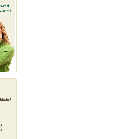
rovází
yste mi
ůkladné
k?
ny