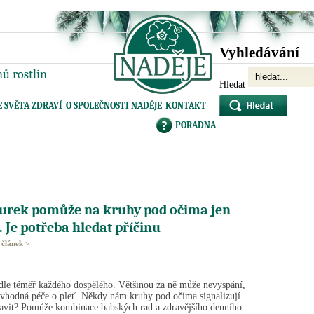
Vyhledávání
ů rostlin
Hledat
E SVĚTA ZDRAVÍ
O SPOLEČNOSTI NADĚJE
KONTAKT
PORADNA
kurek pomůže na kruhy pod očima jen
 Je potřeba hledat příčinu
 článek >
dle téměř každého dospělého. Většinou za ně může nevyspání,
nevhodná péče o pleť. Někdy nám kruhy pod očima signalizují
zbavit? Pomůže kombinace babských rad a zdravějšího denního