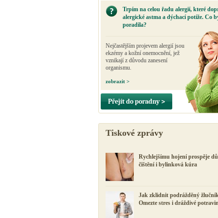
Trpím na celou řadu alergií, které dop
alergické astma a dýchací potíže. Co b
poradila?
Nejčastějším projevem alergií jsou
ekzémy a kožní onemocnění, jež
vznikají z důvodu zanesení
organismu.
zobrazit >
Přejít do poradny >
Tiskové zprávy
Rychlejšímu hojení prospěje d
čištění i bylinková kúra
Jak zklidnit podrážděný žluční
Omezte stres i dráždivé potravi