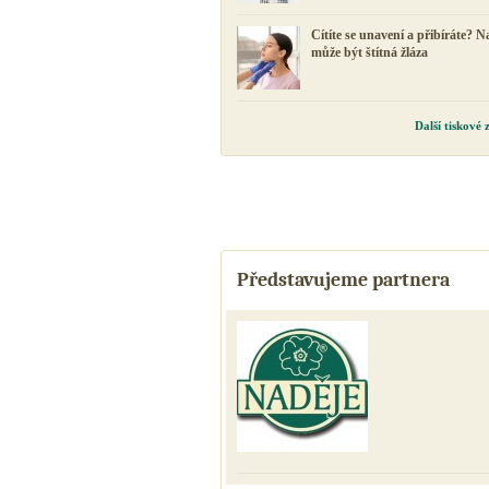
Cítíte se unavení a přibíráte? N
může být štítná žláza
Další tiskové
Představujeme partnera