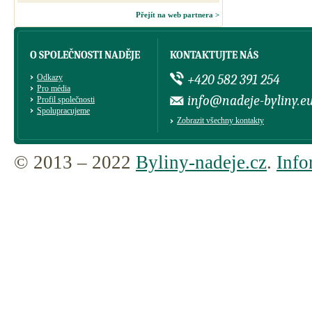
Přejít na web partnera >
O SPOLEČNOSTI NADĚJE
KONTAKTUJTE NÁS
+420 582 391 254
Odkazy
Pro média
info@nadeje-byliny.e
Profil společnosti
Spolupracujeme
Zobrazit všechny kontakty
© 2013 – 2022
Byliny-nadeje.cz
.
Info