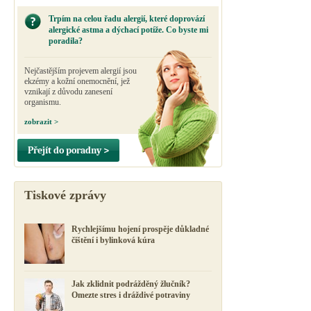
Trpím na celou řadu alergií, které doprovází
alergické astma a dýchací potíže. Co byste mi
poradila?
Nejčastějším projevem alergií jsou
ekzémy a kožní onemocnění, jež
vznikají z důvodu zanesení
organismu.
zobrazit >
Přejít do poradny >
Tiskové zprávy
Rychlejšímu hojení prospěje důkladné
čištění i bylinková kúra
Jak zklidnit podrážděný žlučník?
Omezte stres i dráždivé potraviny