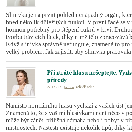
Slinivka je na první pohled nenápadný orgán, který
hned několik důležitých funkcí. V první řadě se v n
hormon potřebný pro štěpení cukrů v krvi. Druhou
tvorba trávicích látek, díky nimž tělo zpracovává 
Když slinivka správně nefunguje, znamená to pro
velký problém. Jak zajistit, aby slinivka pracovala
Při ztrátě hlasu nešeptejte. Vyz
přírody
celý článek >
22.12.2021 |
admin
Namísto normálního hlasu vychází z vašich úst jen
Znamená to, že s vašimi hlasivkami není něco v p
může být zánět, přílišná námaha nebo i pobyt v p
místnostech. Naštěstí existuje několik tipů, díky 