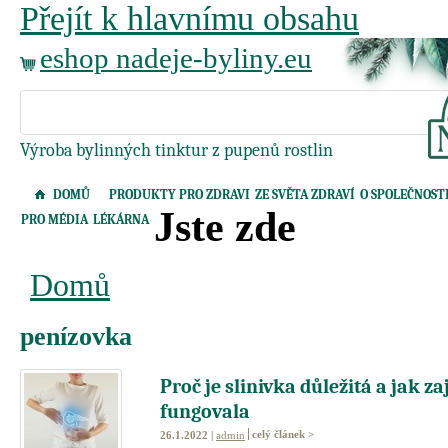
Přejít k hlavnímu obsahu
eshop nadeje-byliny.eu
Výroba bylinných tinktur z pupenů rostlin
DOMŮ
PRODUKTY PRO ZDRAVI
ZE SVĚTA ZDRAVÍ
O SPOLEČNOST
Jste zde
PRO MÉDIA
LÉKÁRNA
Domů
penízovka
Proč je slinivka důležitá a jak za
fungovala
celý článek >
26.1.2022 |
admin