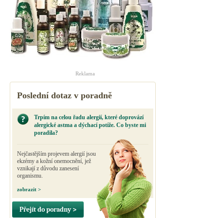
Reklama
Poslední dotaz v poradně
Trpím na celou řadu alergií, které doprovází
alergické astma a dýchací potíže. Co byste mi
poradila?
Nejčastějším projevem alergií jsou
ekzémy a kožní onemocnění, jež
vznikají z důvodu zanesení
organismu.
zobrazit >
Přejít do poradny >