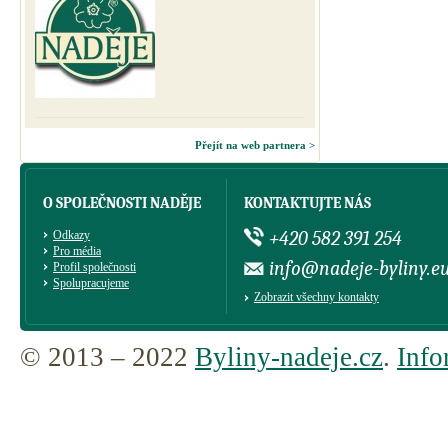
Přejít na web partnera >
O SPOLEČNOSTI NADĚJE
KONTAKTUJTE NÁS
+420 582 391 254
Odkazy
Pro média
info@nadeje-byliny.e
Profil společnosti
Spolupracujeme
Zobrazit všechny kontakty
© 2013 – 2022
Byliny-nadeje.cz
.
Info