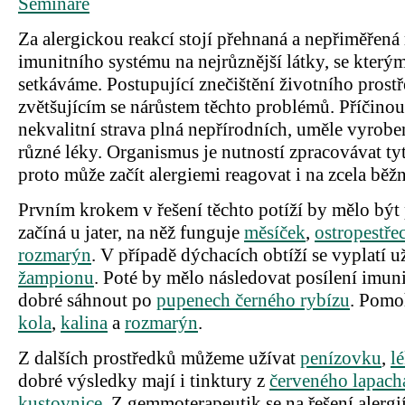
Semináře
Za alergickou reakcí stojí přehnaná a nepřiměřená
imunitního systému na nejrůznější látky, se který
setkáváme. Postupující znečištění životního prostře
zvětšujícím se nárůstem těchto problémů. Příčino
nekvalitní strava plná nepřírodních, uměle vyroben
různé léky. Organismus je nutností zpracovávat ty
proto může začít alergiemi reagovat i na zcela běž
Prvním krokem v řešení těchto potíží by mělo být p
začíná u jater, na něž funguje
měsíček
,
ostropestře
rozmarýn
. V případě dýchacích obtíží se vyplatí u
žampionu
. Poté by mělo následovat posílení imunit
dobré sáhnout po
pupenech černého rybízu
. Pomo
kola
,
kalina
a
rozmarýn
.
Z dalších prostředků můžeme užívat
penízovku
,
l
dobré výsledky mají i tinktury z
červeného lapach
kustovnice
. Z gemmoterapeutik se na řešení alergi