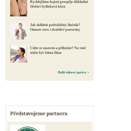
Rychlejšímu hojení prospěje důkladné
čištění i bylinková kúra
Jak zklidnit podrážděný žlučník?
Omezte stres i dráždivé potraviny
Cítíte se unavení a přibíráte? Na vině
může být štítná žláza
Další tiskové zprávy >
Představujeme partnera