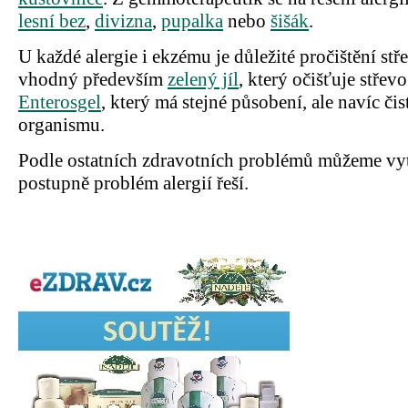
lesní bez
,
divizna
,
pupalka
nebo
šišák
.
U každé alergie i ekzému je důležité pročištění stř
vhodný především
zelený jíl
, který očišťuje střev
Enterosgel
, který má stejné působení, ale navíc čis
organismu.
Podle ostatních zdravotních problémů můžeme vytv
postupně problém alergií řeší.