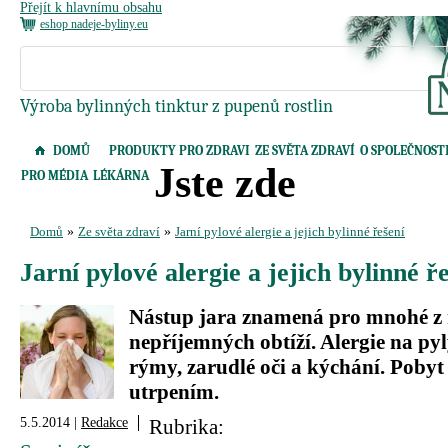
Přejít k hlavnímu obsahu
eshop nadeje-byliny.eu
Výroba bylinných tinktur z pupenů rostlin
DOMŮ
PRODUKTY PRO ZDRAVI
ZE SVĚTA ZDRAVÍ
O SPOLEČNOST
Jste zde
PRO MÉDIA
LÉKÁRNA
Domů
»
Ze světa zdraví
»
Jarní pylové alergie a jejich bylinné řešení
Jarní pylové alergie a jejich bylinné ř
Nástup jara znamená pro mnohé z 
nepříjemných obtíží. Alergie na pyl
rýmy, zarudlé oči a kýchání. Pobyt
utrpením.
5.5.2014 |
Redakce
Rubrika: