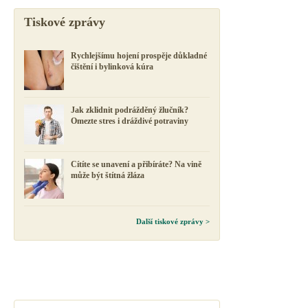
Tiskové zprávy
Rychlejšímu hojení prospěje důkladné
čištění i bylinková kúra
Jak zklidnit podrážděný žlučník?
Omezte stres i dráždivé potraviny
Cítíte se unavení a přibíráte? Na vině
může být štítná žláza
Další tiskové zprávy >