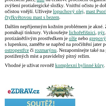
zvýšení protialergické složky. Vnitřní očistu je d
očistou vnější. Užívejte
lopuchový olej
,
mast Psor
čtyřkvětovou mast s bezem
.
Dalším nepříjemným kožním problémem je akné. 
pomáhají tinktury. Vyzkoušejte
lichořeřišnici
,
pýr
protizánětlivým prostředkem je
olše
nebo
grepový
s lupenkou, zaměřte se napřed na pročištění jater
ostropestřce
či
rozmarýnu
. Nezapomínejte také na
postižených míst a pravidelný pitný režim.
Vhodné je užívat rovněž
komplexní bylinné kůry
.