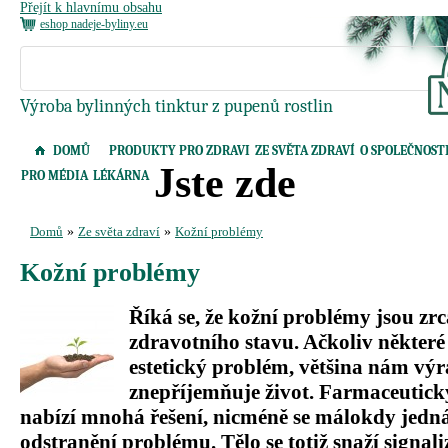
Přejít k hlavnímu obsahu
eshop nadeje-byliny.eu
Výroba bylinných tinktur z pupenů rostlin
DOMŮ
PRODUKTY PRO ZDRAVI
ZE SVĚTA ZDRAVÍ
O SPOLEČNOST
Jste zde
PRO MÉDIA
LÉKÁRNA
Domů
»
Ze světa zdraví
»
Kožní problémy
Kožní problémy
Říká se, že kožní problémy jsou z
zdravotního stavu. Ačkoliv některé
estetický problém, většina nám vý
znepříjemňuje život. Farmaceutick
nabízí mnohá řešení, nicméně se málokdy jedn
odstranění problému. Tělo se totiž snaží signaliz