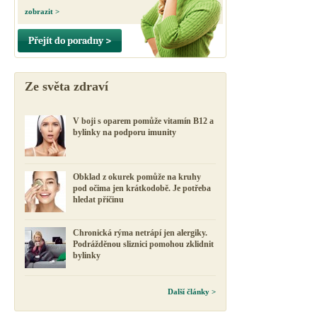
zobrazit >
Přejít do poradny >
Ze světa zdraví
V boji s oparem pomůže vitamín B12 a
bylinky na podporu imunity
Obklad z okurek pomůže na kruhy
pod očima jen krátkodobě. Je potřeba
hledat příčinu
Chronická rýma netrápí jen alergiky.
Podrážděnou sliznici pomohou zklidnit
bylinky
Další články >