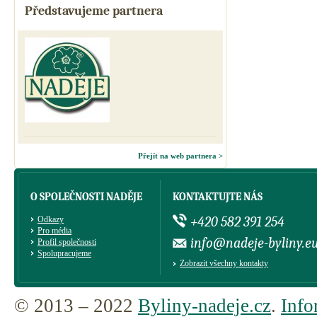
Představujeme partnera
Přejít na web partnera >
O SPOLEČNOSTI NADĚJE
KONTAKTUJTE NÁS
+420 582 391 254
Odkazy
Pro média
info@nadeje-byliny.e
Profil společnosti
Spolupracujeme
Zobrazit všechny kontakty
© 2013 – 2022
Byliny-nadeje.cz
.
Info