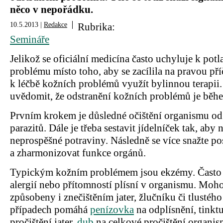
něco v nepořádku.
10.5.2013 |
Redakce
Rubrika:
Semináře
Jelikož se oficiální medicína často uchyluje k potl
problému místo toho, aby se zacílila na pravou p
k léčbě kožních problémů využít bylinnou terapii.
uvědomit, že odstranění kožních problémů je běhe
Prvním krokem je důsledné očištění organismu od 
parazitů. Dále je třeba sestavit jídelníček tak, aby
neprospěšné potraviny. Následně se více snažte po
a zharmonizovat funkce orgánů.
Typickým kožním problémem jsou ekzémy. Často 
alergií nebo přítomností plísní v organismu. Moh
způsobeny i znečištěním jater, žlučníku či tlustého
případech pomáhá
penízovka
na odplísnění, tinkt
pročištění jater,
dub
na celkové pročištění organi