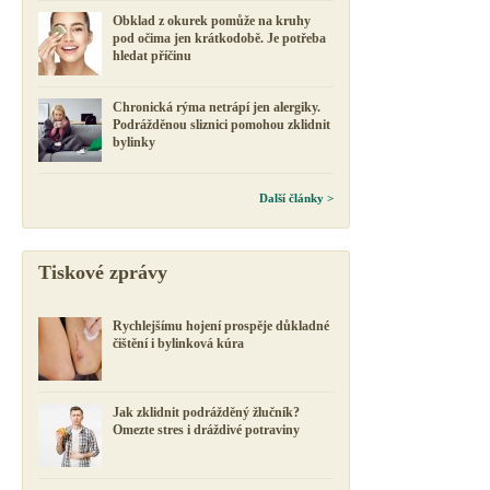
Obklad z okurek pomůže na kruhy
pod očima jen krátkodobě. Je potřeba
hledat příčinu
Chronická rýma netrápí jen alergiky.
Podrážděnou sliznici pomohou zklidnit
bylinky
Další články >
Tiskové zprávy
Rychlejšímu hojení prospěje důkladné
čištění i bylinková kúra
Jak zklidnit podrážděný žlučník?
Omezte stres i dráždivé potraviny