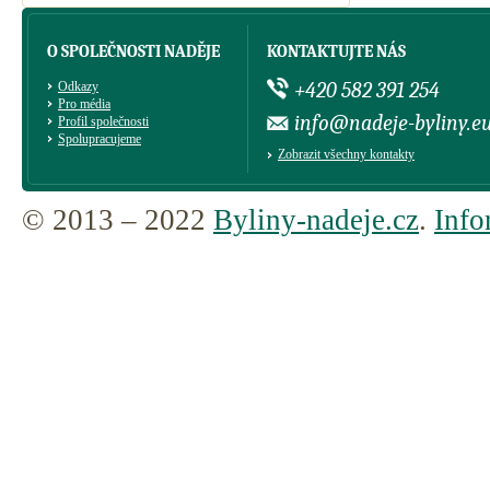
O SPOLEČNOSTI NADĚJE
KONTAKTUJTE NÁS
+420 582 391 254
Odkazy
Pro média
info@nadeje-byliny.e
Profil společnosti
Spolupracujeme
Zobrazit všechny kontakty
© 2013 – 2022
Byliny-nadeje.cz
.
Info