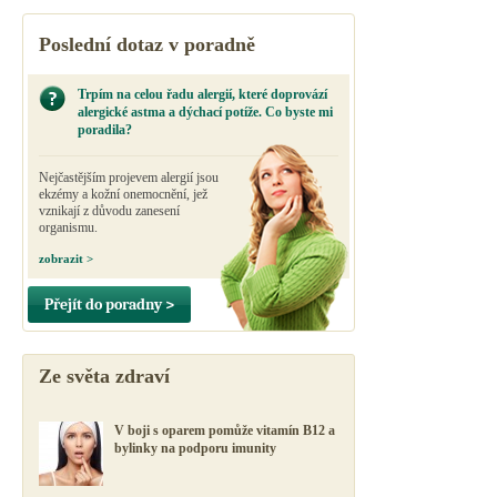
Poslední dotaz v poradně
Trpím na celou řadu alergií, které doprovází
alergické astma a dýchací potíže. Co byste mi
poradila?
Nejčastějším projevem alergií jsou
ekzémy a kožní onemocnění, jež
vznikají z důvodu zanesení
organismu.
zobrazit >
Přejít do poradny >
Ze světa zdraví
V boji s oparem pomůže vitamín B12 a
bylinky na podporu imunity