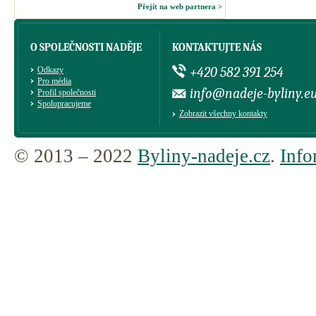
Přejít na web partnera >
O SPOLEČNOSTI NADĚJE
KONTAKTUJTE NÁS
+420 582 391 254
Odkazy
Pro média
info@nadeje-byliny.e
Profil společnosti
Spolupracujeme
Zobrazit všechny kontakty
© 2013 – 2022
Byliny-nadeje.cz
.
Info