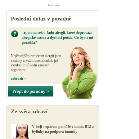
Reklama
Poslední dotaz v poradně
Trpím na celou řadu alergií, které doprovází
alergické astma a dýchací potíže. Co byste mi
poradila?
Nejčastějším projevem alergií jsou
ekzémy a kožní onemocnění, jež
vznikají z důvodu zanesení
organismu.
zobrazit >
Přejít do poradny >
Ze světa zdraví
V boji s oparem pomůže vitamín B12 a
bylinky na podporu imunity