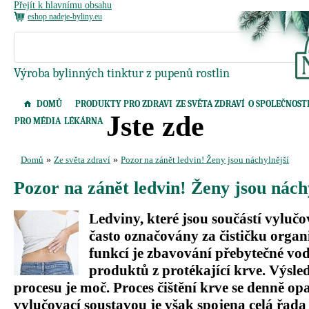
Přejít k hlavnímu obsahu
eshop nadeje-byliny.eu
Výroba bylinných tinktur z pupenů rostlin
DOMŮ
PRODUKTY PRO ZDRAVI
ZE SVĚTA ZDRAVÍ
O SPOLEČNOST
Jste zde
PRO MÉDIA
LÉKÁRNA
Domů
»
Ze světa zdraví
»
Pozor na zánět ledvin! Ženy jsou náchylnější
Pozor na zánět ledvin! Ženy jsou nách
Ledviny, které jsou součástí vylučo
často označovány za čističku organ
funkcí je zbavování přebytečné vo
produktů z protékající krve. Výsl
procesu je moč. Proces čištění krve se denně op
vylučovací soustavou je však spojena celá řad