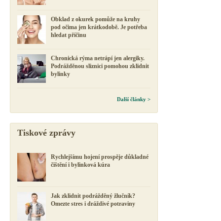
Obklad z okurek pomůže na kruhy
pod očima jen krátkodobě. Je potřeba
hledat příčinu
Chronická rýma netrápí jen alergiky.
Podrážděnou sliznici pomohou zklidnit
bylinky
Další články >
Tiskové zprávy
Rychlejšímu hojení prospěje důkladné
čištění i bylinková kúra
Jak zklidnit podrážděný žlučník?
Omezte stres i dráždivé potraviny