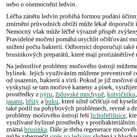
nebo o onemocnění ledvin.
Léčba zánětu ledvin probíhá formou podání účinný
zmírnění průvodních obtíží může lékař doporučit i 
Nemocný však může léčbě výrazně přispět zvýšen
Pravidelné močení pomáhá urychlit očišťování mo
snížení počtu bakterií. Odborníci doporučují také 
brusinkových preparátů, které mají protizánětlivé 
Na jednotlivé problémy močového ústrojí můžeme
bylinek. Jejich využíváním můžeme preventivně ce
od usazenin, bakterií a virů.
Pokud je již močové ú
vyskytují se tam močové kameny a písek, využijem
prostředky z
pýru
,
židovské mochyně
,
kotvičníku
jasanu
,
břízy
a
buku
, které silně očišťují od kyse
také podíl na pohybových problémech, revmě a dn
problémy močového ústrojí řeší
lichořeřišnice
, kt
využívané bylinné prostředky s protibakteriálním
známá
brusinka
. Dále je třeba regenerace močovéh
může zabezpečit
směs na ledviny
složená z hlucha