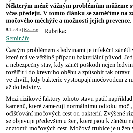
Některým méně vážným problémům můžeme 
včas předejít. V tomto článku se zaměříme na z
močového měchýře a možnosti jejich prevence.
9.1.2015 |
Redakce
Rubrika:
Semináře
Častým problémem s ledvinami je infekční zánětl
které má ve většině případů bakteriální původ. Je
a nebezpečný stav, kdy zánět poškodí nejen ledvin
rozšířit i do krevního oběhu a způsobit tak otravu
ve chvíli, kdy bakterie vystoupají močovodem z
až do ledviny.
Mezi rizikové faktory tohoto stavu patří napříkl
kamenů, které zamezují normálnímu odtoku moči, 
očišťování močových cest od bakterií. Zvýšené ri
se objevuje především u žen, které jsou k zánětu 
anatomii močových cest. Močová trubice je u žen 