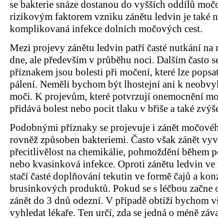
se bakterie snáze dostanou do vyšších oddílů mo
rizikovým faktorem vzniku zánětu ledvin je také n
komplikovaná infekce dolních močových cest.
Mezi projevy zánětu ledvin patří časté nutkání n
dne, ale především v průběhu noci. Dalším často s
příznakem jsou bolesti při močení, které lze popsat
pálení. Neměli bychom být lhostejní ani k neobvy
moči. K projevům, které potvrzují onemocnění moč
přidává bolest nebo pocit tlaku v břiše a také zvýš
Podobnými příznaky se projevuje i zánět močovéh
rovněž způsoben bakteriemi. Často však zánět vyv
přecitlivělost na chemikálie, pohmoždění během 
nebo kvasinková infekce. Oproti zánětu ledvin ve 
stačí časté doplňování tekutin ve formě čajů a ko
brusinkových produktů. Pokud se s léčbou začne 
zánět do 3 dnů odezní. V případě obtíží bychom v
vyhledat lékaře. Ten určí, zda se jedná o méně zá