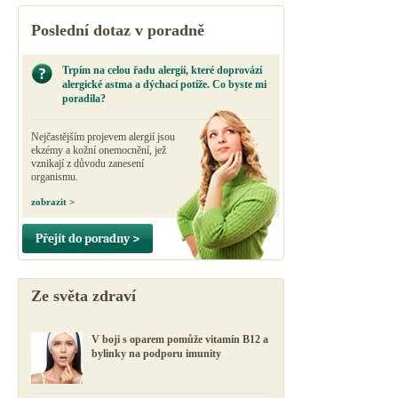
Poslední dotaz v poradně
Trpím na celou řadu alergií, které doprovází
alergické astma a dýchací potíže. Co byste mi
poradila?
Nejčastějším projevem alergií jsou
ekzémy a kožní onemocnění, jež
vznikají z důvodu zanesení
organismu.
zobrazit >
Přejít do poradny >
Ze světa zdraví
V boji s oparem pomůže vitamín B12 a
bylinky na podporu imunity