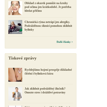
Obklad z okurek pomůže na kruhy
pod očima jen krátkodobě. Je potřeba
hledat příčinu
Chronická rýma netrápí jen alergiky.
Podrážděnou sliznici pomohou zklidnit
bylinky
Další články >
Tiskové zprávy
Rychlejšímu hojení prospěje důkladné
čištění i bylinková kúra
Jak zklidnit podrážděný žlučník?
Omezte stres i dráždivé potraviny