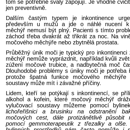
tom se potřebné svaly zapojují. Je vhodné cvičit
jen preventivně.
Dalším častým typem je inkontinence urge
především u mužů a jde o náhlé nucení k
měchýř nemusí být plný. Pacienti s tímto prob
záchod třeba dvakrát až třikrát za noc. Na v
močového měchýře nebo zbytnělá prostata.
Průběžný únik moči je typický pro inkontinenci 
měchýř nemůže vyprázdnit, například kvůli zvě
zúžení močové trubice, a nadbytečná moč ča
Dlouhodobé problémy s úniky moči je potřeba 
protože špatná funkce močového měchýře 
soustavy může mít i závažné příčiny.
Lidem, kteří se potýkají s inkontinencí, se pří
alkohol a kofein, které močový měchýř drážd
vylučovací soustavy můžeme pomocí bylin
lichořeřišnici a brusinku na odstranění bak
močových cest, dále protizánětlivě působit
pomocí gemmoterapeutik z třezalky a olše.
bylinných prostředků nám často pomůže i s 