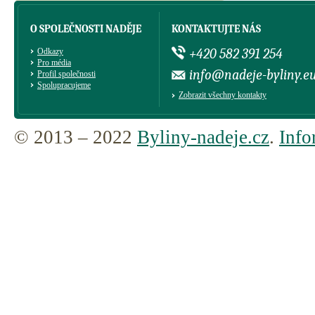
O SPOLEČNOSTI NADĚJE
KONTAKTUJTE NÁS
+420 582 391 254
Odkazy
Pro média
info@nadeje-byliny.e
Profil společnosti
Spolupracujeme
Zobrazit všechny kontakty
© 2013 – 2022
Byliny-nadeje.cz
.
Info