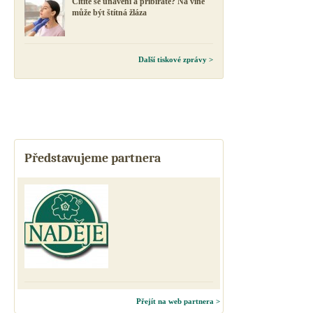
Cítíte se unavení a přibíráte? Na vině
může být štítná žláza
Další tiskové zprávy >
Představujeme partnera
Přejít na web partnera >