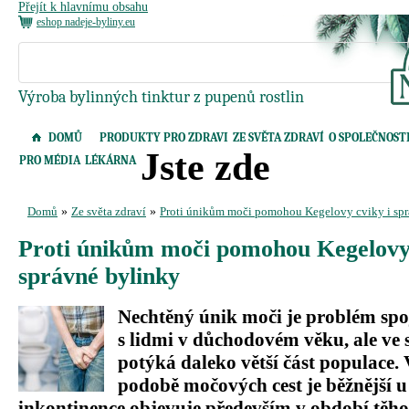
Přejít k hlavnímu obsahu
eshop nadeje-byliny.eu
Výroba bylinných tinktur z pupenů rostlin
DOMŮ
PRODUKTY PRO ZDRAVI
ZE SVĚTA ZDRAVÍ
O SPOLEČNOST
Jste zde
PRO MÉDIA
LÉKÁRNA
Domů
»
Ze světa zdraví
»
Proti únikům moči pomohou Kegelovy cviky i spr
Proti únikům moči pomohou Kegelovy 
správné bylinky
Nechtěný únik moči je problém sp
s lidmi v důchodovém věku, ale ve s
potýká daleko větší část populace.
podobě močových cest je běžnější u 
inkontinence objevuje především v období těho