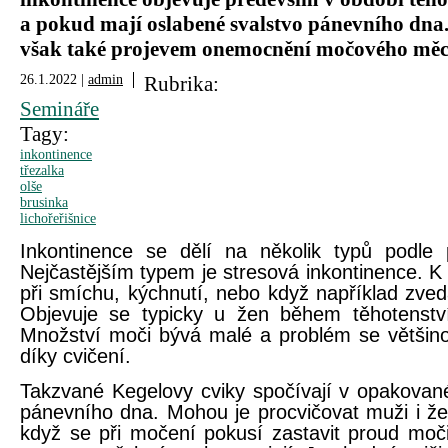
a pokud mají oslabené svalstvo pánevního dna
však také projevem onemocnění močového měc
26.1.2022 |
admin
Rubrika:
Semináře
Tagy:
inkontinence
třezalka
olše
brusinka
lichořeřišnice
Inkontinence se dělí na několik typů podle p
Nejčastějším typem je stresová inkontinence. K
při smíchu, kýchnutí, nebo když například zv
Objevuje se typicky u žen během těhotenstv
Množství moči bývá malé a problém se většino
díky cvičení.
Takzvané Kegelovy cviky spočívají v opakovan
pánevního dna. Mohou je procvičovat muži i že
když se při močení pokusí zastavit proud moči