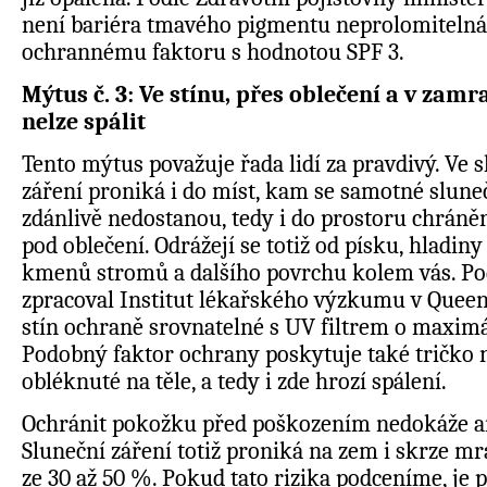
není bariéra tmavého pigmentu neprolomitelná
ochrannému faktoru s hodnotou SPF 3.
Mýtus č. 3: Ve stínu, přes oblečení a v zam
nelze spálit
Tento mýtus považuje řada lidí za pravdivý. Ve 
záření proniká i do míst, kam se samotné slune
zdánlivě nedostanou, tedy i do prostoru chrán
pod oblečení. Odrážejí se totiž od písku, hladin
kmenů stromů a dalšího povrchu kolem vás. Pod
zpracoval Institut lékařského výzkumu v Queen
stín ochraně srovnatelné s UV filtrem o maximá
Podobný faktor ochrany poskytuje také tričko 
obléknuté na těle, a tedy i zde hrozí spálení.
Ochránit pokožku před poškozením nedokáže an
Sluneční záření totiž proniká na zem i skrze mr
ze 30 až 50 %. Pokud tato rizika podceníme, je 