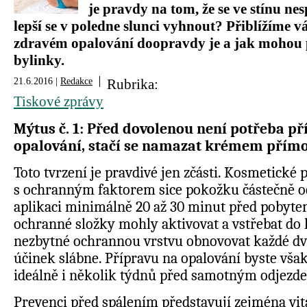
je pravdy na tom, že se ve stínu nes
lepší se v poledne slunci vyhnout? Přiblížíme v
zdravém opalování doopravdy je a jak mohou p
bylinky.
21.6.2016 |
Redakce
Rubrika:
Tiskové zprávy
Mýtus č. 1: Před dovolenou není potřeba př
opalování, stačí se namazat krémem přímo
Toto tvrzení je pravdivé jen zčásti. Kosmetické 
s ochranným faktorem sice pokožku částečně oc
aplikaci minimálně 20 až 30 minut před pobytem
ochranné složky mohly aktivovat a vstřebat do k
nezbytné ochrannou vrstvu obnovovat každé dvě
účinek slábne. Přípravu na opalování byste však
ideálně i několik týdnů před samotným odjezd
Prevenci před spálením představují zejména vit