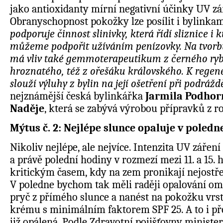
jako antioxidanty mírní negativní účinky UV z
Obranyschopnost pokožky lze posílit i bylinkam
podporuje činnost slinivky, která řídí sliznice i k
můžeme podpořit užíváním penízovky. Na tvorbu
má vliv také gemmoterapeutikum z černého ryb
hroznatého, též z ořešáku královského. K regen
slouží výluhy z bylin na její ošetření při podrážd
nejznámější česká bylinkářka
Jarmila Podhor
Naděje
, která se zabývá výrobou přípravků z ro
Mýtus č. 2: Nejlépe slunce opaluje v poledn
Nikoliv nejlépe, ale nejvíce. Intenzita UV zářen
a právě polední hodiny v rozmezí mezi 11. a 15. 
kritickým časem, kdy na zem pronikají nejostře
V poledne bychom tak měli raději opalování ome
pryč z přímého slunce a nanést na pokožku vr
krému s minimálním faktorem SPF 25. A to i pře
již opálená. Podle Zdravotní pojišťovny minister