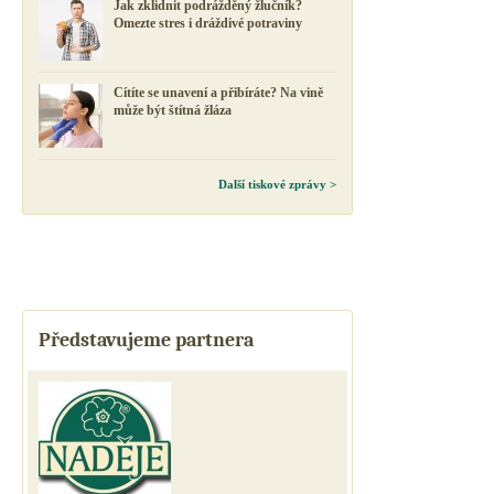
Jak zklidnit podrážděný žlučník?
Omezte stres i dráždivé potraviny
Cítíte se unavení a přibíráte? Na vině
může být štítná žláza
Další tiskové zprávy >
Představujeme partnera