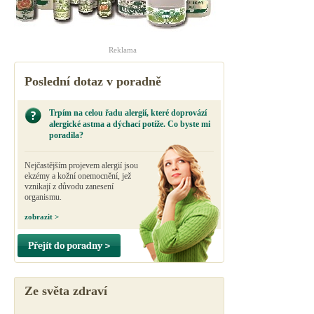
Reklama
Poslední dotaz v poradně
Trpím na celou řadu alergií, které doprovází
alergické astma a dýchací potíže. Co byste mi
poradila?
Nejčastějším projevem alergií jsou
ekzémy a kožní onemocnění, jež
vznikají z důvodu zanesení
organismu.
zobrazit >
Přejít do poradny >
Ze světa zdraví