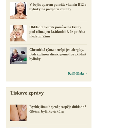
V boji s oparem pomůže vitamín B12 a
bylinky na podporu imunity
Obklad z okurek pomůže na kruhy
pod očima jen krátkodobě. Je potřeba
hledat příčinu
Chronická rýma netrápí jen alergiky.
Podrážděnou sliznici pomohou zklidnit
bylinky
Další články >
Tiskové zprávy
Rychlejšímu hojení prospěje důkladné
čištění i bylinková kúra