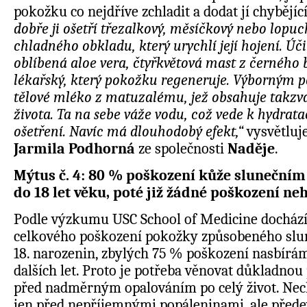
pokožku co nejdříve zchladit a dodat jí chybějící
dobře ji ošetří třezalkový, měsíčkový nebo lopuc
chladného obkladu, který urychlí její hojení. Úč
oblíbená aloe vera, čtyřkvětová mast z černého
lékařský, který pokožku regeneruje. Výborným 
tělové mléko z matuzalému, jež obsahuje takz
života. Ta na sebe váže vodu, což vede k hydrata
ošetření. Navíc má dlouhodobý efekt,“
vysvětluj
Jarmila Podhorná
ze společnosti
Naděje
.
Mýtus č. 4: 80 % poškození kůže slunečním
do 18 let věku, poté již žádné poškození ne
Podle výzkumu USC School of Medicine dochází
celkového poškození pokožky způsobeného slu
18. narozenin, zbylých 75 % poškození nasbírá
dalších let. Proto je potřeba věnovat důkladno
před nadměrným opalováním po celý život. Nec
jen před nepříjemnými popáleninami, ale před