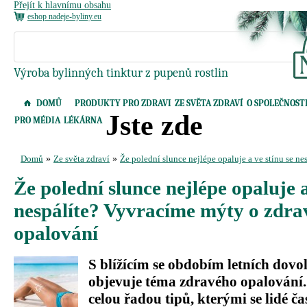
Přejít k hlavnímu obsahu
eshop nadeje-byliny.eu
Výroba bylinných tinktur z pupenů rostlin
DOMŮ
PRODUKTY PRO ZDRAVI
ZE SVĚTA ZDRAVÍ
O SPOLEČNOST
Jste zde
PRO MÉDIA
LÉKÁRNA
Domů
»
Ze světa zdraví
»
Že polední slunce nejlépe opaluje a ve stínu se 
Že polední slunce nejlépe opaluje a
nespálíte? Vyvracíme mýty o zdr
opalování
S blížícím se obdobím letních dovo
objevuje téma zdravého opalování.
celou řadou tipů, kterými se lidé ča