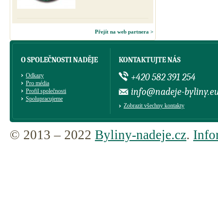
Přejít na web partnera >
O SPOLEČNOSTI NADĚJE
KONTAKTUJTE NÁS
+420 582 391 254
Odkazy
Pro média
info@nadeje-byliny.e
Profil společnosti
Spolupracujeme
Zobrazit všechny kontakty
© 2013 – 2022
Byliny-nadeje.cz
.
Info